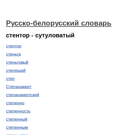
Русско-белорусский словарь
стентор - сутуловатый
стентор
стеньга
стеньговый
стенящий
степ
Степанакерт
степанакертский
степенно
степенность
степенный
степенным