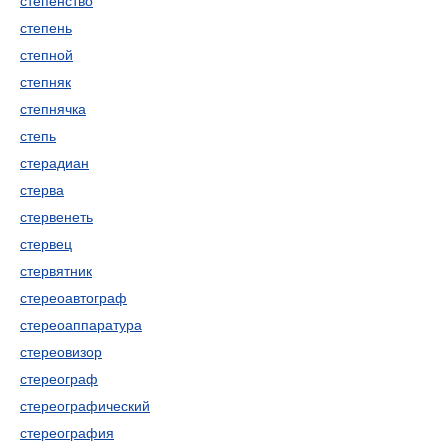
степенство
степень
степной
степняк
степнячка
степь
стерадиан
стерва
стервенеть
стервец
стервятник
стереоавтограф
стереоаппаратура
стереовизор
стереограф
стереографический
стереография