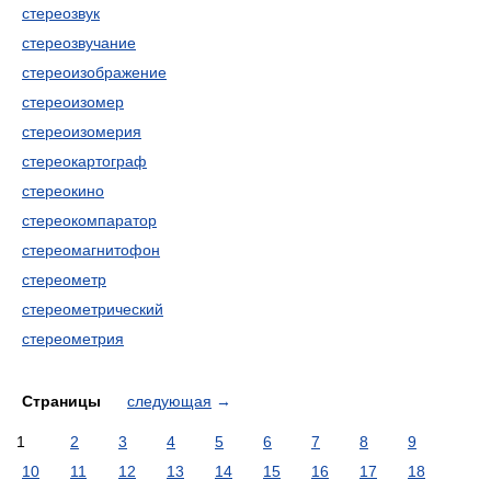
стереозвук
стереозвучание
стереоизображение
стереоизомер
стереоизомерия
стереокартограф
стереокино
стереокомпаратор
стереомагнитофон
стереометр
стереометрический
стереометрия
Страницы
следующая
→
1
2
3
4
5
6
7
8
9
10
11
12
13
14
15
16
17
18